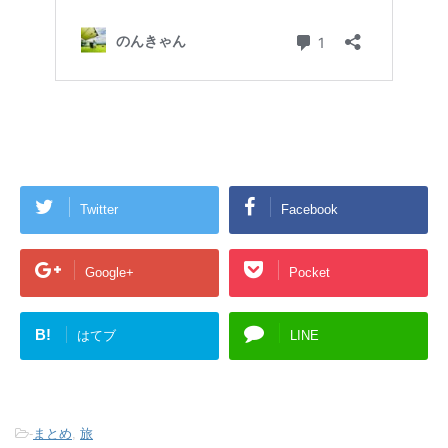
Twitter
Facebook
Google+
Pocket
B!
はてブ
LINE
-
まとめ
,
旅