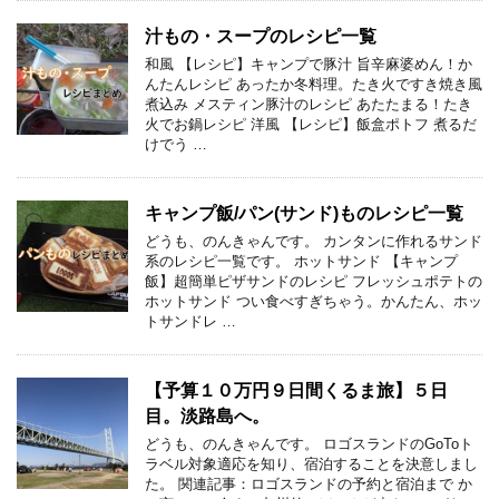
汁もの・スープのレシピ一覧
和風 【レシピ】キャンプで豚汁 旨辛麻婆めん！か
んたんレシピ あったか冬料理。たき火ですき焼き風
煮込み メスティン豚汁のレシピ あたたまる！たき
火でお鍋レシピ 洋風 【レシピ】飯盒ポトフ 煮るだ
けでう …
キャンプ飯/パン(サンド)ものレシピ一覧
どうも、のんきゃんです。 カンタンに作れるサンド
系のレシピ一覧です。 ホットサンド 【キャンプ
飯】超簡単ピザサンドのレシピ フレッシュポテトの
ホットサンド つい食べすぎちゃう。かんたん、ホッ
トサンドレ …
【予算１０万円９日間くるま旅】５日
目。淡路島へ。
どうも、のんきゃんです。 ロゴスランドのGoToト
ラベル対象適応を知り、宿泊することを決意しまし
た。 関連記事：ロゴスランドの予約と宿泊まで か