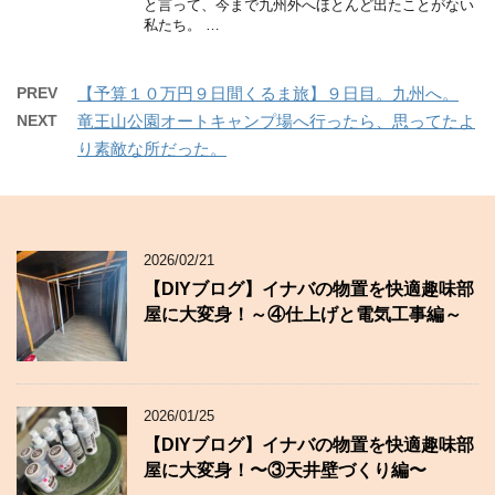
と言って、今まで九州外へほとんど出たことがない
私たち。 …
PREV
【予算１０万円９日間くるま旅】９日目。九州へ。
NEXT
竜王山公園オートキャンプ場へ行ったら、思ってたよ
り素敵な所だった。
2026/02/21
【DIYブログ】イナバの物置を快適趣味部
屋に大変身！～④仕上げと電気工事編～
2026/01/25
【DIYブログ】イナバの物置を快適趣味部
屋に大変身！〜③天井壁づくり編〜