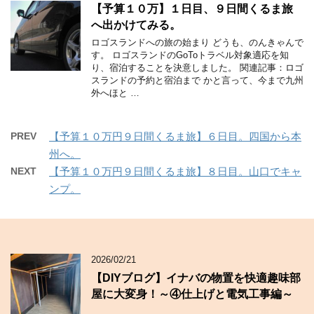
【予算１０万】１日目、９日間くるま旅
へ出かけてみる。
ロゴスランドへの旅の始まり どうも、のんきゃんで
す。 ロゴスランドのGoToトラベル対象適応を知
り、宿泊することを決意しました。 関連記事：ロゴ
スランドの予約と宿泊まで かと言って、今まで九州
外へほと …
PREV
【予算１０万円９日間くるま旅】６日目。四国から本
州へ。
NEXT
【予算１０万円９日間くるま旅】８日目。山口でキャ
ンプ。
2026/02/21
【DIYブログ】イナバの物置を快適趣味部
屋に大変身！～④仕上げと電気工事編～