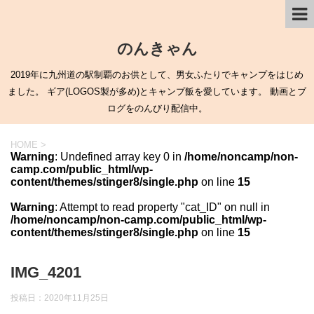
のんきゃん
2019年に九州道の駅制覇のお供として、男女ふたりでキャンプをはじめ
ました。 ギア(LOGOS製が多め)とキャンプ飯を愛しています。 動画とブ
ログをのんびり配信中。
HOME
>
Warning
: Undefined array key 0 in
/home/noncamp/non-
camp.com/public_html/wp-
content/themes/stinger8/single.php
on line
15
Warning
: Attempt to read property "cat_ID" on null in
/home/noncamp/non-camp.com/public_html/wp-
content/themes/stinger8/single.php
on line
15
IMG_4201
投稿日：
2020年11月25日