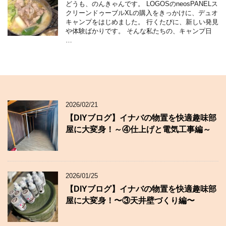
どうも、のんきゃんです。 LOGOSのneosPANELス
クリーンドゥーブルXLの購入をきっかけに、デュオ
キャンプをはじめました。 行くたびに、新しい発見
や体験ばかりです。 そんな私たちの、キャンプ日
…
2026/02/21
【DIYブログ】イナバの物置を快適趣味部
屋に大変身！～④仕上げと電気工事編～
2026/01/25
【DIYブログ】イナバの物置を快適趣味部
屋に大変身！〜③天井壁づくり編〜