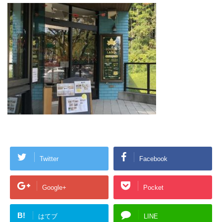
Twitter
Facebook
Google+
Pocket
B!
はてブ
LINE