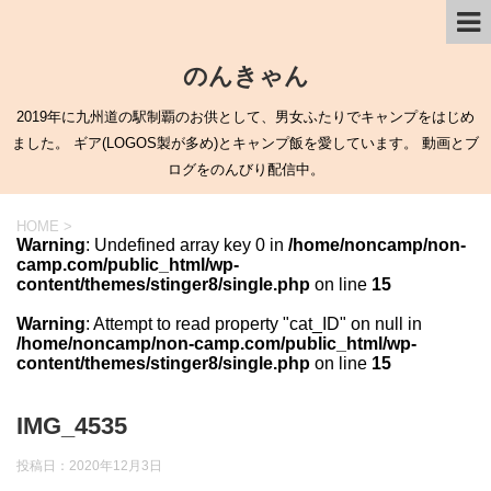
のんきゃん
2019年に九州道の駅制覇のお供として、男女ふたりでキャンプをはじめ
ました。 ギア(LOGOS製が多め)とキャンプ飯を愛しています。 動画とブ
ログをのんびり配信中。
HOME
>
Warning
: Undefined array key 0 in
/home/noncamp/non-
camp.com/public_html/wp-
content/themes/stinger8/single.php
on line
15
Warning
: Attempt to read property "cat_ID" on null in
/home/noncamp/non-camp.com/public_html/wp-
content/themes/stinger8/single.php
on line
15
IMG_4535
投稿日：
2020年12月3日