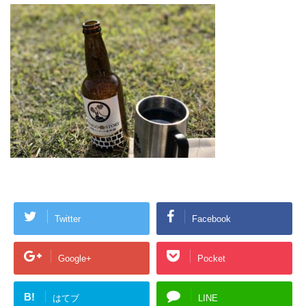
Twitter
Facebook
Google+
Pocket
B!
はてブ
LINE