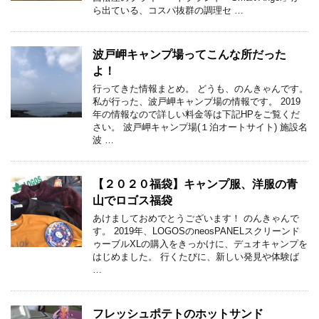
ら出ている、コスパ抜群の調理セ …
波戸岬キャンプ場ってこんな所だった
よ！
行ってきた情報まとめ。 どうも、のんきゃんです。
私が行った、波戸岬キャンプ場の情報です。 2019
年の情報なので詳しい料金等は下記HPをご覧くだ
さい。 波戸岬キャンプ場(１泊オートサイト) 施設名
波 …
【２０２０福袋】キャンプ服、洋服の青
山でロゴス福袋
あけましておめでとうございます！ のんきゃんで
す。 2019年、LOGOSのneosPANELスクリーンド
ゥーブルXLの購入をきっかけに、デュオキャンプを
はじめました。 行くたびに、新しい発見や体験ば
…
フレッシュポテトのホットサンド