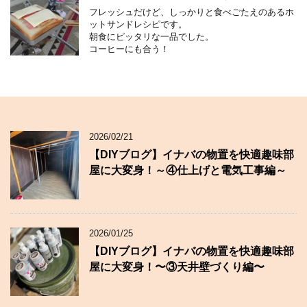
フレッシュだけど、しっかりと食べごたえのあるホ
ットサンドレシピです。
朝食にピッタリな一品でした。
コーヒーにも合う！
2026/02/21
【DIYブログ】イナバの物置を快適趣味部
屋に大変身！～④仕上げと電気工事編～
2026/01/25
【DIYブログ】イナバの物置を快適趣味部
屋に大変身！〜③天井壁づくり編〜