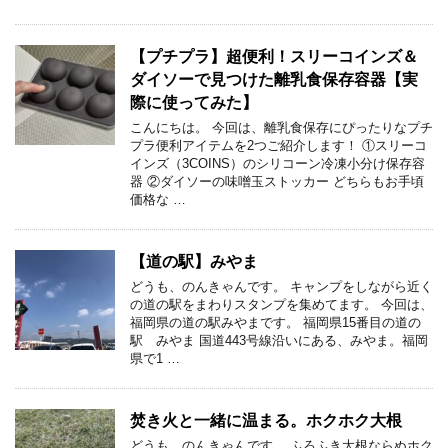
【プチプラ】超便利！スリーコインズ＆
ダイソーで見つけた離乳食保存容器【実
際に使ってみた】
こんにちは。 今回は、離乳食保存にぴったりなプチ
プラ便利アイテムを2つご紹介します！ ①スリーコ
インズ（3COINS）のシリコーン冷凍小分け保存容
器 ②ダイソーの味噌玉ストッカー どちらもお手頃
価格な …
【道の駅】みやま
どうも、のんきゃんです。 キャンプをしながら近く
の道の駅をまわりスタンプを集めてます。 今回は、
福岡県の道の駅みやまです。 福岡県15番目の道の
駅 みやま 国道443号線沿いにある、みやま。福岡
県で1 …
焚き火と一緒に温まる。ホクホク大根
どうも、のんきゃんです。 ふろふき大根ならぬホク