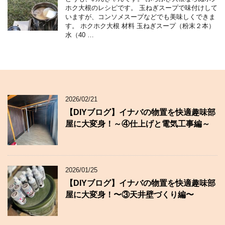
ホク大根のレシピです。 玉ねぎスープで味付けして
いますが、コンソメスープなどでも美味しくできま
す。 ホクホク大根 材料 玉ねぎスープ（粉末２本）
水（40 …
2026/02/21
【DIYブログ】イナバの物置を快適趣味部
屋に大変身！～④仕上げと電気工事編～
2026/01/25
【DIYブログ】イナバの物置を快適趣味部
屋に大変身！〜③天井壁づくり編〜