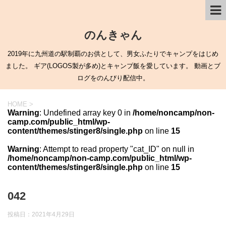
のんきゃん
2019年に九州道の駅制覇のお供として、男女ふたりでキャンプをはじめ
ました。 ギア(LOGOS製が多め)とキャンプ飯を愛しています。 動画とブ
ログをのんびり配信中。
HOME
>
Warning
: Undefined array key 0 in
/home/noncamp/non-
camp.com/public_html/wp-
content/themes/stinger8/single.php
on line
15
Warning
: Attempt to read property "cat_ID" on null in
/home/noncamp/non-camp.com/public_html/wp-
content/themes/stinger8/single.php
on line
15
042
投稿日：
2021年4月29日