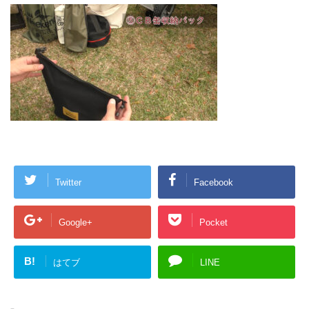
Twitter
Facebook
Google+
Pocket
B!
はてブ
LINE