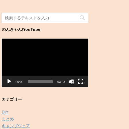
のんきゃん/YouTube
動
画
プ
レ
ー
ヤ
ー
00:00
03:03
カテゴリー
DIY
まとめ
キャンプウェア