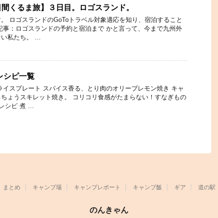
日間くるま旅】３日目。ロゴスランド。
。 ロゴスランドのGoToトラベル対象適応を知り、宿泊すること
記事：ロゴスランドの予約と宿泊まで かと言って、今まで九州外
い私たち。 …
レシピ一覧
ライスプレート スパイス香る、とり肉のオリーブレモン焼き キャ
ちょうスキレット焼き。 コリコリ食感がたまらない！すなぎもの
レシピ 煮 …
まとめ
キャンプ場
キャンプレポート
キャンプ飯
ギア
道の駅
のんきゃん