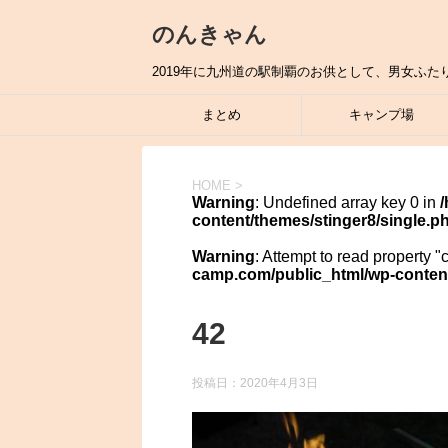
のんきゃん
2019年に九州道の駅制覇のお供として、男女ふた
まとめ
キャンプ場
HOME
>
Warning
: Undefined array key 0 in
content/themes/stinger8/single.p
Warning
: Attempt to read property "
camp.com/public_html/wp-content
42
投稿日：
2020年4月3日