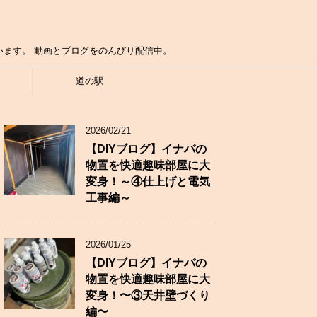
ています。 動画とブログをのんびり配信中。
道の駅
2026/02/21
【DIYブログ】イナバの
物置を快適趣味部屋に大
変身！～④仕上げと電気
工事編～
2026/01/25
【DIYブログ】イナバの
物置を快適趣味部屋に大
変身！〜③天井壁づくり
編〜