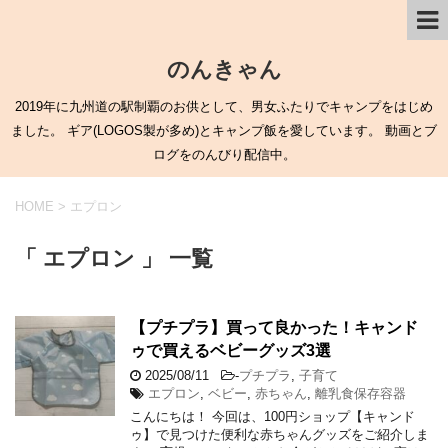
のんきゃん
2019年に九州道の駅制覇のお供として、男女ふたりでキャンプをはじめ
ました。 ギア(LOGOS製が多め)とキャンプ飯を愛しています。 動画とブ
ログをのんびり配信中。
HOME
>
エプロン
「 エプロン 」 一覧
【プチプラ】買って良かった！キャンド
ゥで買えるベビーグッズ3選
2025/08/11
-
プチプラ
,
子育て
エプロン
,
ベビー
,
赤ちゃん
,
離乳食保存容器
こんにちは！ 今回は、100円ショップ【キャンド
ゥ】で見つけた便利な赤ちゃんグッズをご紹介しま