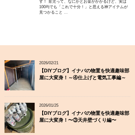
す！ 育児って、なにかとお金がかかるけど、実は
100均でも「これで十分！」と思える神アイテムが
見つかること …
2026/02/21
【DIYブログ】イナバの物置を快適趣味部
屋に大変身！～④仕上げと電気工事編～
2026/01/25
【DIYブログ】イナバの物置を快適趣味部
屋に大変身！〜③天井壁づくり編〜